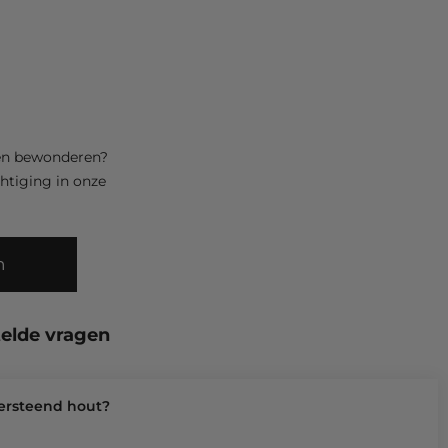
men bewonderen?
htiging in onze
n
telde vragen
versteend hout?