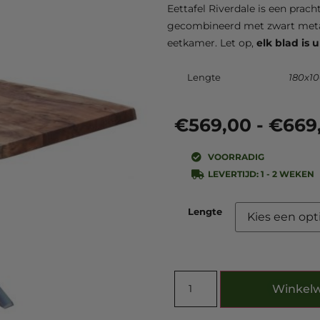
Eettafel Riverdale is een pra
gecombineerd met zwart metale
eetkamer.
Let op,
elk blad is 
Lengte
180x10
€
569,00
-
€
669
VOORRADIG
LEVERTIJD: 1 - 2 WEKEN
Lengte
Winkel