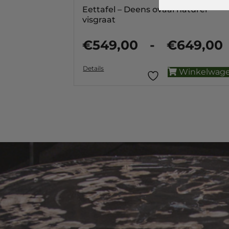
Eettafel – Deens ovaal naturel
visgraat
Filter op prijs
€
549,00
-
€
649,00
Details
Winkelwag