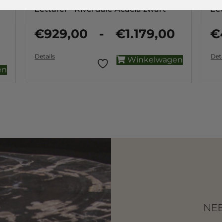
Eettafel – Riverdale Acacia zwart
Ee
€
929,00
-
€
1.179,00
€
Details
Det
Winkelwagen
en
NEE