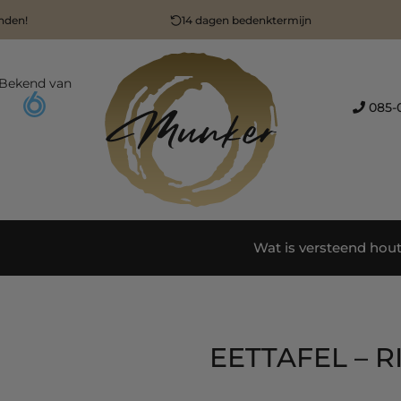
enden!
14 dagen bedenktermijn
Bekend van
085-0
Wat is versteend hou
EETTAFEL – 