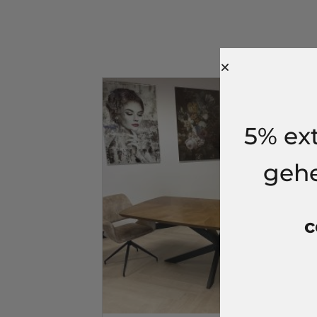
Selecteer een optie
Aanbi
Lengte
Selecteer een optie
5% ext
gehe
Gewicht
Selecteer een optie
c
Kleur
Selecteer een optie