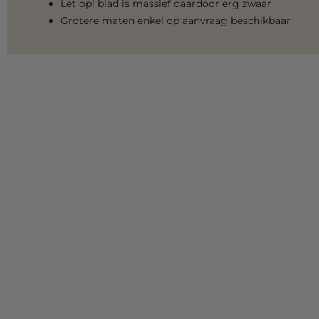
Let op! blad is massief daardoor erg zwaar
Grotere maten enkel op aanvraag beschikbaar
Breedte