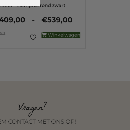
ttafel – Memphis rond zwart
409,00
-
€
539,00
€
0
—
€
2.949
ails
Winkelwagen
Vragen?
M CONTACT MET ONS OP!