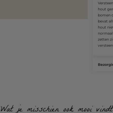
Versteen
hout gen
bomen on
bevat al
hout nie
normaal
zetten z
verstee
Bezorgi
Wat je misschien ook mooi vindt