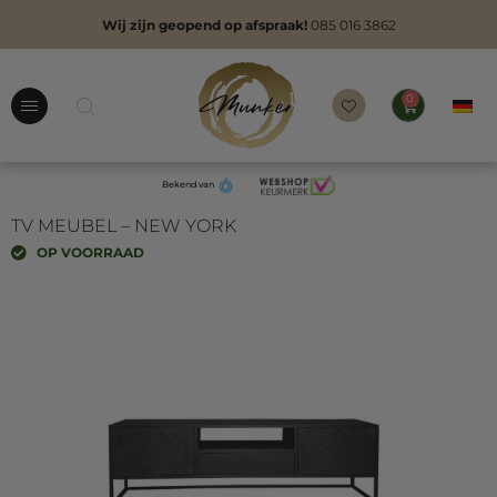
Wij zijn geopend op afspraak!
085 016 3862
0
Bekend van
TV MEUBEL – NEW YORK
OP VOORRAAD