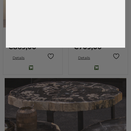
Kleur
Wandkast – Chicago
Dressoir – New York
Selecteer een optie
€
869,00
€
709,00
Details
Details
Filter op prijs
€
0
—
€
2.949